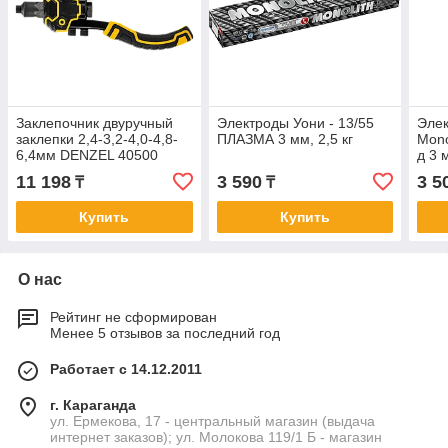
Заклепочник двуручный
Электроды Уони - 13/55
Эле
заклепки 2,4-3,2-4,0-4,8-
ПЛАЗМА 3 мм, 2,5 кг
Mon
6,4мм DENZEL 40500
д 3 
11 198
3 590
3 5
₸
₸
Купить
Купить
О нас
Рейтинг не сформирован
Менее 5 отзывов за последний год
Работает с 14.12.2011
г. Караганда
ул. Ермекова, 17 - центральный магазин (выдача
интернет заказов); ул. Молокова 119/1 Б - магазин