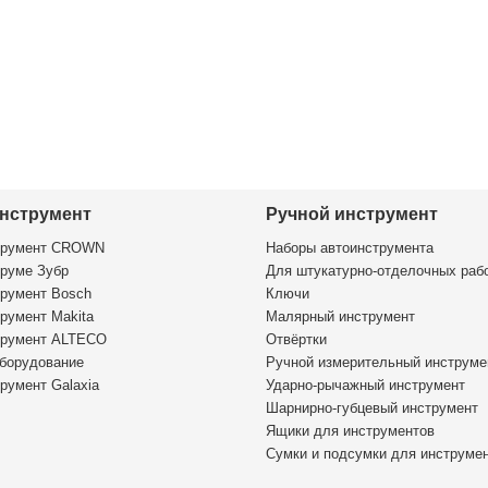
нструмент
Ручной инструмент
трумент CROWN
Наборы автоинструмента
руме Зубр
Для штукатурно-отделочных раб
румент Bosch
Ключи
румент Makita
Малярный инструмент
трумент ALTECO
Отвёртки
борудование
Ручной измерительный инструме
румент Galaxia
Ударно-рычажный инструмент
Шарнирно-губцевый инструмент
Ящики для инструментов
Сумки и подсумки для инструме