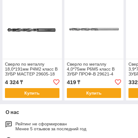
Сверло по металлу
Сверло по металлу
Свер
18,0*191мм Р4М2 класс В
4,0*75мм Р6М5 класс В
3,9*
ЗУБР МАСТЕР 29605-18
ЗУБР ПРОФ-В 29621-4
ЗУБ
075-
4 324
419
332
₸
₸
Купить
Купить
О нас
Рейтинг не сформирован
Менее 5 отзывов за последний год