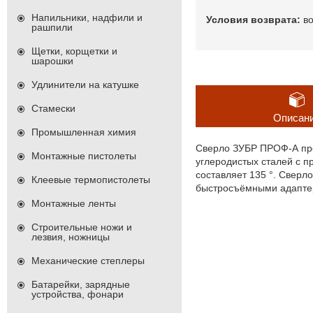
Напильники, надфили и
в
рашпили
Щетки, корщетки и
шарошки
Удлинители на катушке
Стамески
Описан
Промышленная химия
Сверло ЗУБР ПРОФ-А пре
Монтажные пистолеты
углеродистых сталей с п
составляет 135 °. Сверл
Клеевые термопистолеты
быстросъёмными адапте
Монтажные ленты
Строительные ножи и
лезвия, ножницы
Механические степлеры
Батарейки, зарядные
устройства, фонари