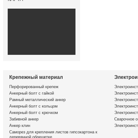
Крепежный материал
Электрои
Перфорированный крепеж
Электроинс
Анкерный болт с гайкой
Электроинст
Рамный металлический анкер
Электроинст
Анкерный болт с кольцом
Электроинст
Анкерный болт с крючком
Электроинс
Забивной анкер
Сварочное о
Анкер клин
Электроинст
Саморез для крепления листов гипсокартона к
деревянной обрешетке