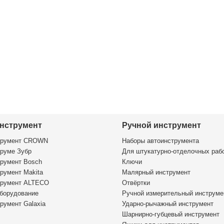
нструмент
Ручной инструмент
трумент CROWN
Наборы автоинструмента
руме Зубр
Для штукатурно-отделочных раб
румент Bosch
Ключи
румент Makita
Малярный инструмент
трумент ALTECO
Отвёртки
борудование
Ручной измерительный инструме
румент Galaxia
Ударно-рычажный инструмент
Шарнирно-губцевый инструмент