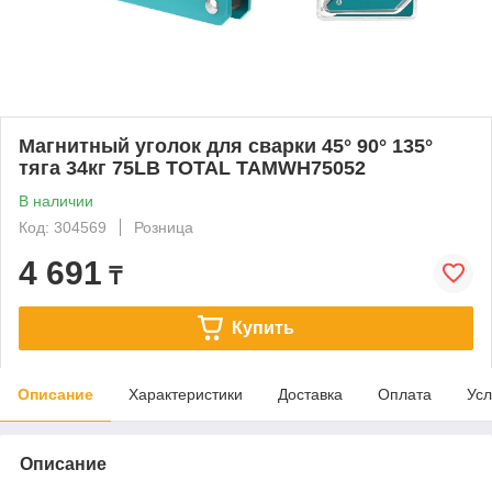
Магнитный уголок для сварки 45° 90° 135°
тяга 34кг 75LB ТОТАL TAMWH75052
В наличии
Код: 304569
Розница
4 691
₸
Купить
Описание
Характеристики
Доставка
Оплата
Усл
Описание