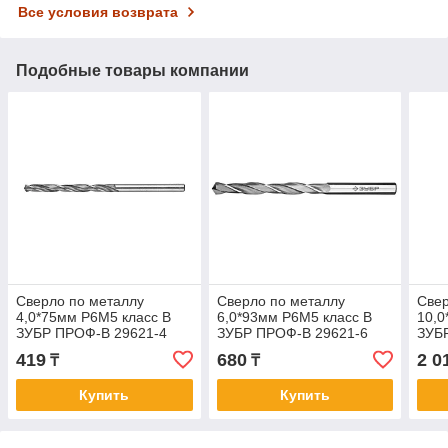
Все условия возврата
Подобные товары компании
Сверло по металлу
Сверло по металлу
Свер
4,0*75мм Р6М5 класс В
6,0*93мм Р6М5 класс В
10,0
ЗУБР ПРОФ-В 29621-4
ЗУБР ПРОФ-В 29621-6
ЗУБ
419
680
2 0
₸
₸
Купить
Купить