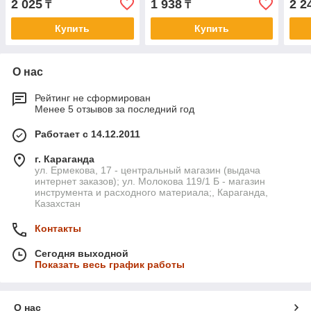
2 025
1 938
2 2
₸
₸
Купить
Купить
О нас
Рейтинг не сформирован
Менее 5 отзывов за последний год
Работает с 14.12.2011
г. Караганда
ул. Ермекова, 17 - центральный магазин (выдача
интернет заказов); ул. Молокова 119/1 Б - магазин
инструмента и расходного материала;, Караганда,
Казахстан
Контакты
Сегодня выходной
Показать весь график работы
О нас