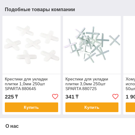
Подобные товары компании
Крестики для укладки
Крестики для укладки
Хому
плитки 1,0мм 250шт
плитки 3,0мм 250шт
испо
SPARTA 880645
SPARTA 880725
50ш
225
341
1 9
₸
₸
Купить
Купить
О нас