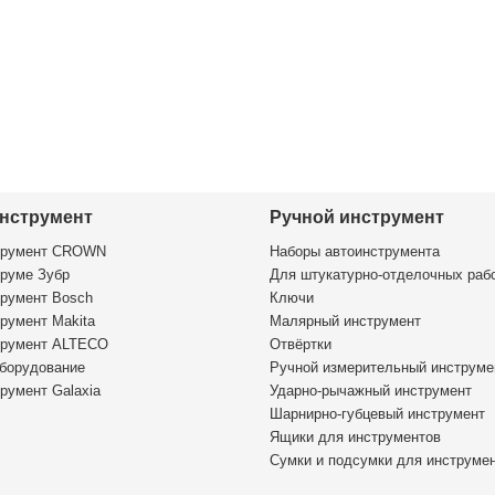
нструмент
Ручной инструмент
трумент CROWN
Наборы автоинструмента
руме Зубр
Для штукатурно-отделочных раб
румент Bosch
Ключи
румент Makita
Малярный инструмент
трумент ALTECO
Отвёртки
борудование
Ручной измерительный инструме
румент Galaxia
Ударно-рычажный инструмент
Шарнирно-губцевый инструмент
Ящики для инструментов
Сумки и подсумки для инструме