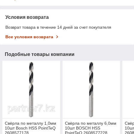
Условия возврата
Возврат товара в течение 14 дней за счет покупателя
Все условия возврата
Подобные товары компании
Свёрла по металлу 1,0мм
Свёрла по металлу 6,0мм
Свёр
10шт Bosch HSS PointTeQ
10шт BOSCH HSS
10шт
2608577178
PointTeQ 2608577228
260