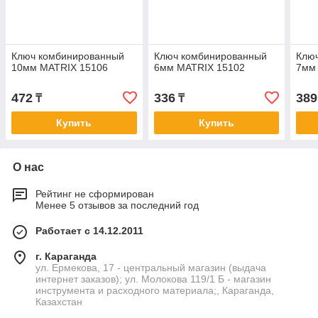
Ключ комбинированный
Ключ комбинированный
Клю
10мм MATRIX 15106
6мм MATRIX 15102
7мм
472
336
389
₸
₸
Купить
Купить
О нас
Рейтинг не сформирован
Менее 5 отзывов за последний год
Работает с 14.12.2011
г. Караганда
ул. Ермекова, 17 - центральный магазин (выдача
интернет заказов); ул. Молокова 119/1 Б - магазин
инструмента и расходного материала;, Караганда,
Казахстан