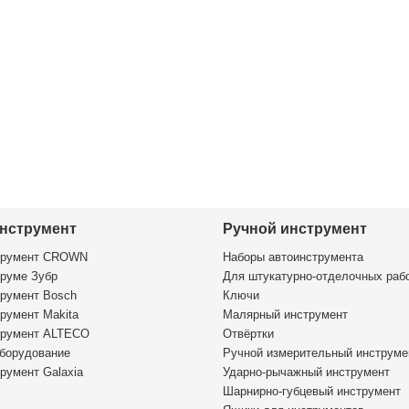
нструмент
Ручной инструмент
трумент CROWN
Наборы автоинструмента
руме Зубр
Для штукатурно-отделочных раб
румент Bosch
Ключи
румент Makita
Малярный инструмент
трумент ALTECO
Отвёртки
борудование
Ручной измерительный инструме
румент Galaxia
Ударно-рычажный инструмент
Шарнирно-губцевый инструмент