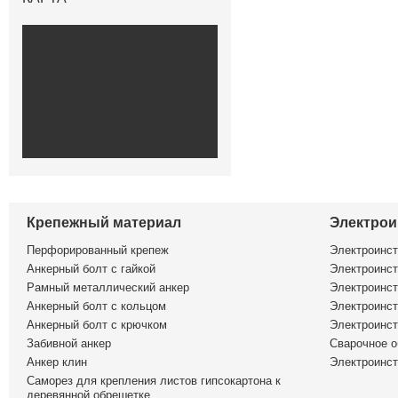
Крепежный материал
Электрои
Перфорированный крепеж
Электроинс
Анкерный болт с гайкой
Электроинст
Рамный металлический анкер
Электроинст
Анкерный болт с кольцом
Электроинст
Анкерный болт с крючком
Электроинс
Забивной анкер
Сварочное о
Анкер клин
Электроинст
Саморез для крепления листов гипсокартона к
деревянной обрешетке