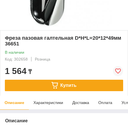
Фреза пазовая галтельная D*H*L=20*12*49мм
36651
В наличии
Код: 302658
Розница
1 564
₸
Купить
Описание
Характеристики
Доставка
Оплата
Усл
Описание