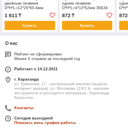
двойным лезвием
одним лезвием
одн
D*H*L=12*25*60,4мм
D*H*L=4*13*52мм 36634
D*H*
3601-082512
1 611
872
872
₸
₸
Купить
Купить
О нас
Рейтинг не сформирован
Менее 5 отзывов за последний год
Работает с 14.12.2011
г. Караганда
ул. Ермекова, 17 - центральный магазин (выдача
интернет заказов); ул. Молокова 119/1 Б - магазин
инструмента и расходного материала;, Караганда,
Казахстан
Контакты
Сегодня выходной
Показать весь график работы