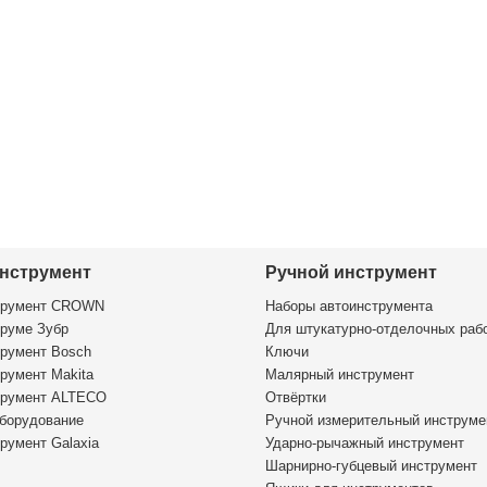
нструмент
Ручной инструмент
трумент CROWN
Наборы автоинструмента
руме Зубр
Для штукатурно-отделочных раб
румент Bosch
Ключи
румент Makita
Малярный инструмент
трумент ALTECO
Отвёртки
борудование
Ручной измерительный инструме
румент Galaxia
Ударно-рычажный инструмент
Шарнирно-губцевый инструмент