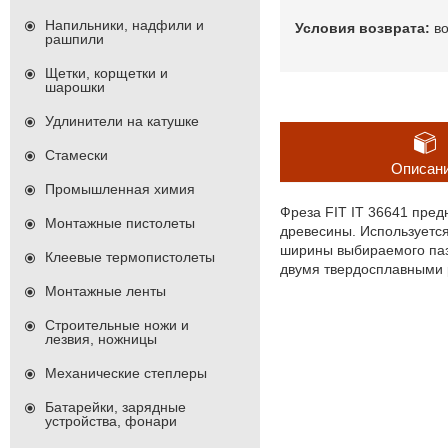
Напильники, надфили и
в
рашпили
Щетки, корщетки и
шарошки
Удлинители на катушке
Стамески
Описан
Промышленная химия
Фреза FIT IT 36641 пред
Монтажные пистолеты
древесины. Используетс
ширины выбираемого паз
Клеевые термопистолеты
двумя твердосплавными 
Монтажные ленты
Строительные ножи и
лезвия, ножницы
Механические степлеры
Батарейки, зарядные
устройства, фонари