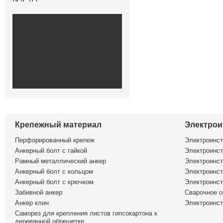
Крепежный материал
Электрои
Перфорированный крепеж
Электроинс
Анкерный болт с гайкой
Электроинст
Рамный металлический анкер
Электроинст
Анкерный болт с кольцом
Электроинст
Анкерный болт с крючком
Электроинс
Забивной анкер
Сварочное о
Анкер клин
Электроинст
Саморез для крепления листов гипсокартона к
деревянной обрешетке