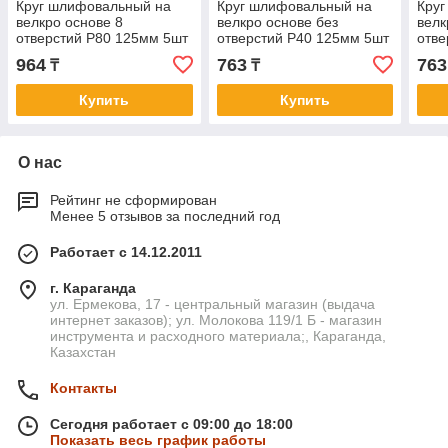
Круг шлифовальный на
Круг шлифовальный на
Кру
велкро основе 8
велкро основе без
велк
отверстий Р80 125мм 5шт
отверстий Р40 125мм 5шт
отве
ЗУБР МАСТЕР 35562-125-
STAYER MASTER 35453-
STA
964
763
763
₸
₸
080
125-040
125-
Купить
Купить
О нас
Рейтинг не сформирован
Менее 5 отзывов за последний год
Работает с 14.12.2011
г. Караганда
ул. Ермекова, 17 - центральный магазин (выдача
интернет заказов); ул. Молокова 119/1 Б - магазин
инструмента и расходного материала;, Караганда,
Казахстан
Контакты
Сегодня работает с 09:00 до 18:00
Показать весь график работы