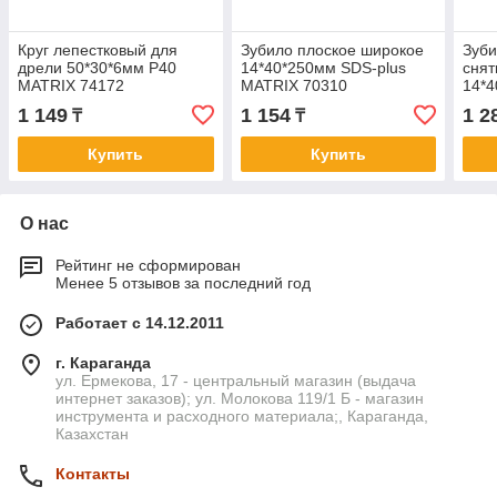
Круг лепестковый для
Зубило плоское широкое
Зуби
дрели 50*30*6мм P40
14*40*250мм SDS-plus
снят
MATRIX 74172
MATRIX 70310
14*4
MAT
1 149
1 154
1 2
₸
₸
Купить
Купить
О нас
Рейтинг не сформирован
Менее 5 отзывов за последний год
Работает с 14.12.2011
г. Караганда
ул. Ермекова, 17 - центральный магазин (выдача
интернет заказов); ул. Молокова 119/1 Б - магазин
инструмента и расходного материала;, Караганда,
Казахстан
Контакты