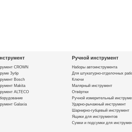
нструмент
Ручной инструмент
трумент CROWN
Наборы автоинструмента
руме Зубр
Для штукатурно-отделочных раб
румент Bosch
Ключи
румент Makita
Малярный инструмент
трумент ALTECO
Отвёртки
борудование
Ручной измерительный инструме
румент Galaxia
Ударно-рычажный инструмент
Шарнирно-губцевый инструмент
Ящики для инструментов
Сумки и подсумки для инструме