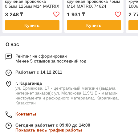
крученая проволока
крученая проволока 75мм
круч
0,5мм 125мм М14 MATRIX
М14 MATRIX 74624
100
74640
3 248
1 931
2 7
₸
₸
Купить
Купить
О нас
Рейтинг не сформирован
Менее 5 отзывов за последний год
Работает с 14.12.2011
г. Караганда
ул. Ермекова, 17 - центральный магазин (выдача
интернет заказов); ул. Молокова 119/1 Б - магазин
инструмента и расходного материала;, Караганда,
Казахстан
Контакты
Сегодня работает с 09:00 до 14:00
Показать весь график работы