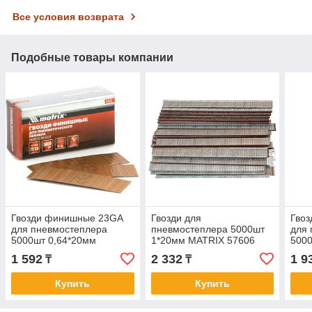
Все условия возврата
Подобные товары компании
Гвозди финишные 23GA
Гвозди для
Гво
для пневмостеплера
пневмостеплера 5000шт
для 
5000шт 0,64*20мм
1*20мм MATRIX 57606
5000
MATRIX 57675
MAT
1 592
2 332
1 9
₸
₸
Купить
Купить