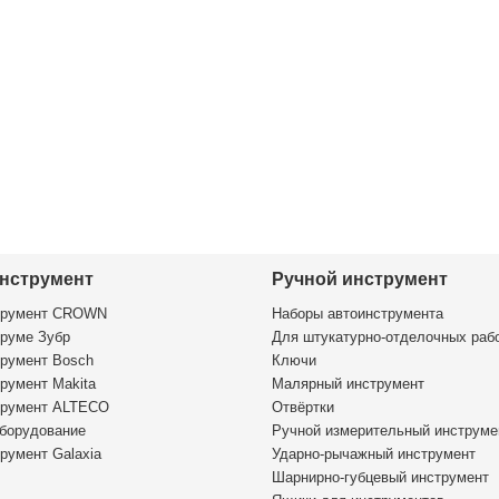
нструмент
Ручной инструмент
трумент CROWN
Наборы автоинструмента
руме Зубр
Для штукатурно-отделочных раб
румент Bosch
Ключи
румент Makita
Малярный инструмент
трумент ALTECO
Отвёртки
борудование
Ручной измерительный инструме
румент Galaxia
Ударно-рычажный инструмент
Шарнирно-губцевый инструмент