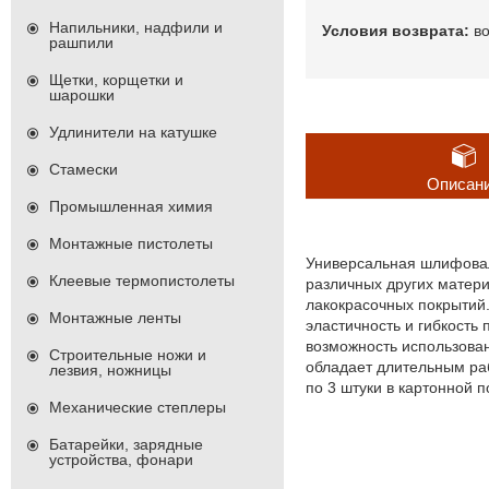
Напильники, надфили и
в
рашпили
Щетки, корщетки и
шарошки
Удлинители на катушке
Стамески
Описан
Промышленная химия
Монтажные пистолеты
Универсальная шлифовал
Клеевые термопистолеты
различных других матер
лакокрасочных покрытий
Монтажные ленты
эластичность и гибкость
возможность использова
Строительные ножи и
обладает длительным ра
лезвия, ножницы
по 3 штуки в картонной п
Механические степлеры
Батарейки, зарядные
устройства, фонари