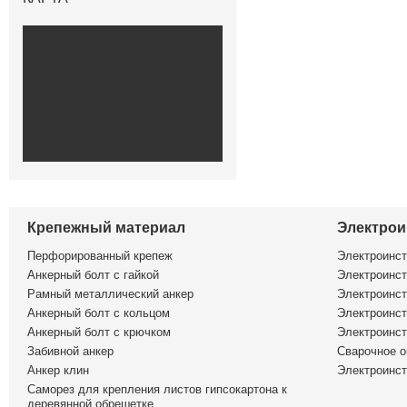
Крепежный материал
Электрои
Перфорированный крепеж
Электроинс
Анкерный болт с гайкой
Электроинст
Рамный металлический анкер
Электроинст
Анкерный болт с кольцом
Электроинст
Анкерный болт с крючком
Электроинс
Забивной анкер
Сварочное о
Анкер клин
Электроинст
Саморез для крепления листов гипсокартона к
деревянной обрешетке