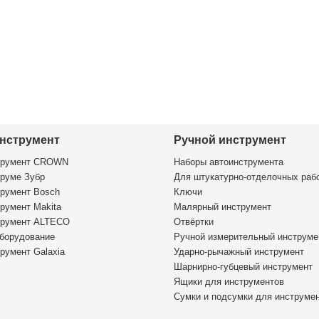
нструмент
Ручной инструмент
трумент CROWN
Наборы автоинструмента
руме Зубр
Для штукатурно-отделочных раб
румент Bosch
Ключи
румент Makita
Малярный инструмент
трумент ALTECO
Отвёртки
борудование
Ручной измерительный инструме
румент Galaxia
Ударно-рычажный инструмент
Шарнирно-губцевый инструмент
Ящики для инструментов
Сумки и подсумки для инструме