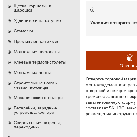
Щетки, корщетки и
шарошки
Удлинители на катушке
в
Стамески
Промышленная химия
Монтажные пистолеты
Клеевые термопистолеты
Описан
Монтажные ленты
Отвертка торговой марки
Строительные ножи и
монтажа/демонтажа резь
лезвия, ножницы
отверткой и шлицом креп
хромовое защитное покр
Механические степлеры
запатентованную форму, 
составляет 56 HRC, макс
Батарейки, зарядные
устройства, фонари
размещения инструмента
Сверлильные патроны,
переходники