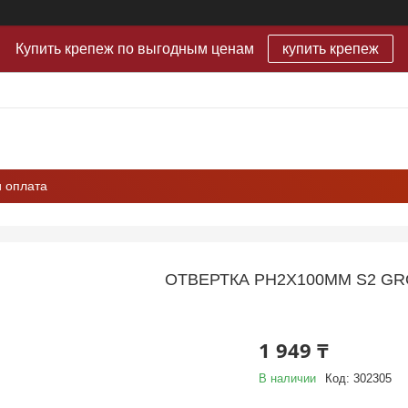
Купить крепеж по выгодным ценам
купить крепеж
и оплата
ОТВЕРТКА PH2X100ММ S2 GR
1 949 ₸
В наличии
Код:
302305