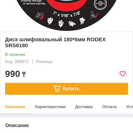
Диск шлифовальный 180*6мм RODEX
SRS6180
В наличии
Код: 300972
Розница
990
₸
Купить
Описание
Характеристики
Доставка
Оплата
Усл
Описание