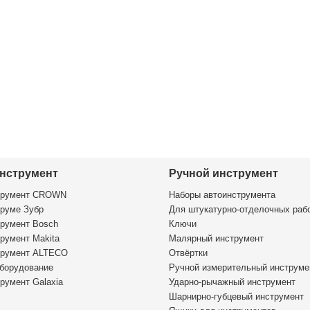
нструмент
Ручной инструмент
трумент CROWN
Наборы автоинструмента
руме Зубр
Для штукатурно-отделочных раб
румент Bosch
Ключи
румент Makita
Малярный инструмент
трумент ALTECO
Отвёртки
борудование
Ручной измерительный инструме
румент Galaxia
Ударно-рычажный инструмент
Шарнирно-губцевый инструмент