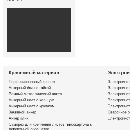
Крепежный материал
Электрои
Перфорированный крепеж
Электроинс
Анкерный болт с гайкой
Электроинст
Рамный металлический анкер
Электроинст
Анкерный болт с кольцом
Электроинст
Анкерный болт с крючком
Электроинс
Забивной анкер
Сварочное о
Анкер клин
Электроинст
Саморез для крепления листов гипсокартона к
деревянной обрешетке