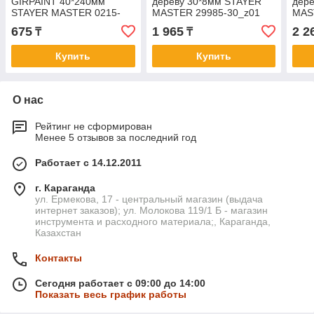
GIRPAINT 40*240мм
дереву 30*8мм STAYER
дер
STAYER MASTER 0215-
MASTER 29985-30_z01
MAS
24_z01
675
1 965
2 2
₸
₸
Купить
Купить
О нас
Рейтинг не сформирован
Менее 5 отзывов за последний год
Работает с 14.12.2011
г. Караганда
ул. Ермекова, 17 - центральный магазин (выдача
интернет заказов); ул. Молокова 119/1 Б - магазин
инструмента и расходного материала;, Караганда,
Казахстан
Контакты
Сегодня работает с 09:00 до 14:00
Показать весь график работы