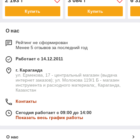
2 193
3 084
6 3
₸
₸
Купить
Купить
О нас
Рейтинг не сформирован
Менее 5 отзывов за последний год
Работает с 14.12.2011
г. Караганда
ул. Ермекова, 17 - центральный магазин (выдача
интернет заказов); ул. Молокова 119/1 Б - магазин
инструмента и расходного материала;, Караганда,
Казахстан
Контакты
Сегодня работает с 09:00 до 14:00
Показать весь график работы
О нас