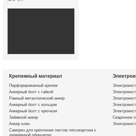
Крепежный материал
Электрои
Перфорированный крепеж
Электроинс
Анкерный болт с гайкой
Электроинст
Рамный металлический анкер
Электроинст
Анкерный болт с кольцом
Электроинст
Анкерный болт с крючком
Электроинс
Забивной анкер
Сварочное о
Анкер клин
Электроинст
Саморез для крепления листов гипсокартона к
деревянной обрешетке