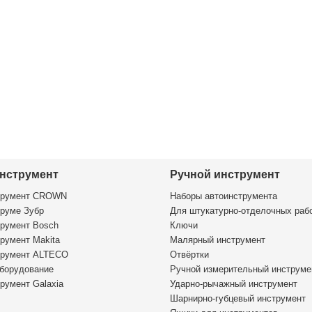
нструмент
Ручной инструмент
трумент CROWN
Наборы автоинструмента
руме Зубр
Для штукатурно-отделочных раб
румент Bosch
Ключи
румент Makita
Малярный инструмент
трумент ALTECO
Отвёртки
борудование
Ручной измерительный инструме
румент Galaxia
Ударно-рычажный инструмент
Шарнирно-губцевый инструмент