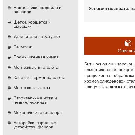
Напильники, надфили и
в
рашпили
Щетки, корщетки и
шарошки
Удлинители на катушке
Стамески
Описан
Промышленная химия
Биты оснащены торсионн
Монтажные пистолеты
намагниченным шлицем. 
прецизионная обработка 
Клеевые термопистолеты
хромомолибденовой стал
шлицу выскальзывать из
Монтажные ленты
Строительные ножи и
лезвия, ножницы
Механические степлеры
Батарейки, зарядные
устройства, фонари