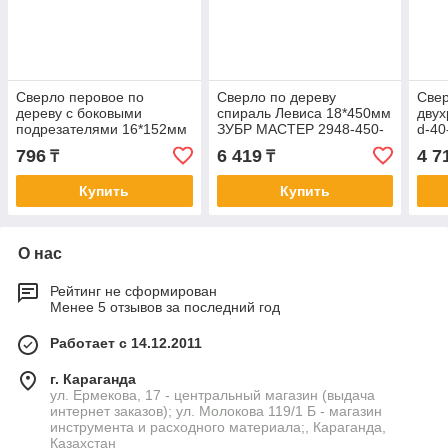
Сверло перовое по
Сверло по дереву
Све
дереву с боковыми
спираль Левиса 18*450мм
двух
подрезателями 16*152мм
ЗУБР МАСТЕР 2948-450-
d-4
ЗУБР 29505-16_z01
18_z02
МАС
796
6 419
4 7
₸
₸
Купить
Купить
О нас
Рейтинг не сформирован
Менее 5 отзывов за последний год
Работает с 14.12.2011
г. Караганда
ул. Ермекова, 17 - центральный магазин (выдача
интернет заказов); ул. Молокова 119/1 Б - магазин
инструмента и расходного материала;, Караганда,
Казахстан