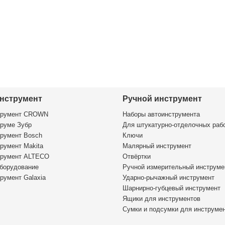
нструмент
Ручной инструмент
трумент CROWN
Наборы автоинструмента
руме Зубр
Для штукатурно-отделочных раб
румент Bosch
Ключи
румент Makita
Малярный инструмент
трумент ALTECO
Отвёртки
борудование
Ручной измерительный инструме
румент Galaxia
Ударно-рычажный инструмент
Шарнирно-губцевый инструмент
Ящики для инструментов
Сумки и подсумки для инструме