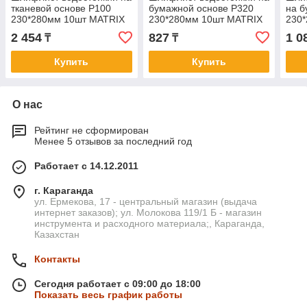
тканевой основе P100
бумажной основе P320
на б
230*280мм 10шт MATRIX
230*280мм 10шт MATRIX
230
75643
75616
СИБ
2 454
827
1 0
₸
₸
Купить
Купить
О нас
Рейтинг не сформирован
Менее 5 отзывов за последний год
Работает с 14.12.2011
г. Караганда
ул. Ермекова, 17 - центральный магазин (выдача
интернет заказов); ул. Молокова 119/1 Б - магазин
инструмента и расходного материала;, Караганда,
Казахстан
Контакты
Сегодня работает с 09:00 до 18:00
Показать весь график работы