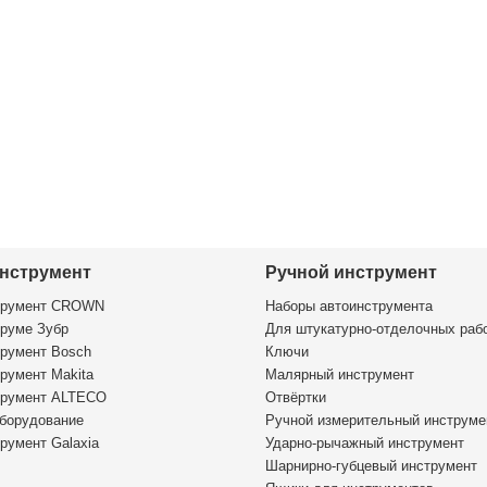
нструмент
Ручной инструмент
трумент CROWN
Наборы автоинструмента
руме Зубр
Для штукатурно-отделочных раб
румент Bosch
Ключи
румент Makita
Малярный инструмент
трумент ALTECO
Отвёртки
борудование
Ручной измерительный инструме
румент Galaxia
Ударно-рычажный инструмент
Шарнирно-губцевый инструмент