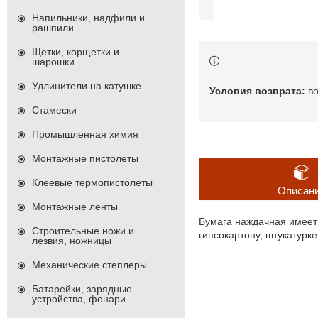
Напильники, надфили и
рашпили
Щетки, корщетки и
шарошки
Удлинители на катушке
в
Стамески
Промышленная химия
Монтажные пистолеты
Клеевые термопистолеты
Описан
Монтажные ленты
Бумага наждачная имеет
Строительные ножи и
гипсокартону, штукатурк
лезвия, ножницы
Механические степлеры
Батарейки, зарядные
устройства, фонари