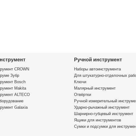
нструмент
Ручной инструмент
трумент CROWN
Наборы автоинструмента
руме Зубр
Для штукатурно-отделочных раб
румент Bosch
Ключи
румент Makita
Малярный инструмент
трумент ALTECO
Отвёртки
борудование
Ручной измерительный инструме
румент Galaxia
Ударно-рычажный инструмент
Шарнирно-губцевый инструмент
Ящики для инструментов
Сумки и подсумки для инструме