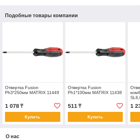
Подобные товары компании
Отвертка Fusion
Отвертка Fusion
Отве
Ph3*250мм MATRIX 11449
Ph1*100мм MATRIX 11438
комб
SL6,
1 078
511
1 2
₸
₸
Купить
Купить
О нас