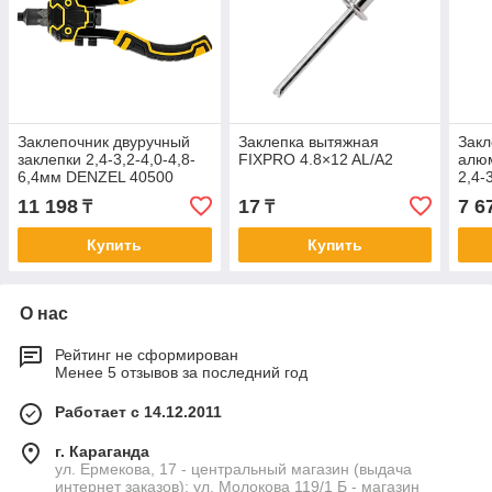
Заклепочник двуручный
Заклепка вытяжная
Закл
заклепки 2,4-3,2-4,0-4,8-
FIXPRO 4.8×12 AL/A2
алю
6,4мм DENZEL 40500
2,4-
МАС
11 198
17
7 6
₸
₸
Купить
Купить
О нас
Рейтинг не сформирован
Менее 5 отзывов за последний год
Работает с 14.12.2011
г. Караганда
ул. Ермекова, 17 - центральный магазин (выдача
интернет заказов); ул. Молокова 119/1 Б - магазин