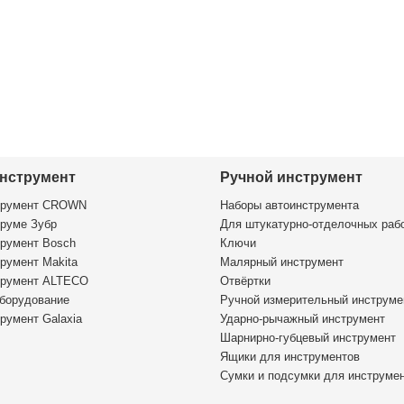
нструмент
Ручной инструмент
трумент CROWN
Наборы автоинструмента
руме Зубр
Для штукатурно-отделочных раб
румент Bosch
Ключи
румент Makita
Малярный инструмент
трумент ALTECO
Отвёртки
борудование
Ручной измерительный инструме
румент Galaxia
Ударно-рычажный инструмент
Шарнирно-губцевый инструмент
Ящики для инструментов
Сумки и подсумки для инструме