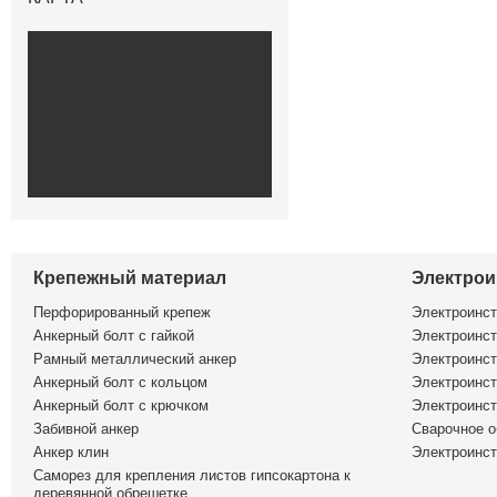
Крепежный материал
Электрои
Перфорированный крепеж
Электроинс
Анкерный болт с гайкой
Электроинст
Рамный металлический анкер
Электроинст
Анкерный болт с кольцом
Электроинст
Анкерный болт с крючком
Электроинс
Забивной анкер
Сварочное о
Анкер клин
Электроинст
Саморез для крепления листов гипсокартона к
деревянной обрешетке