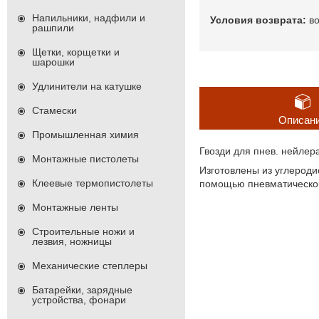
Напильники, надфили и
в
рашпили
Щетки, корщетки и
шарошки
Удлинители на катушке
Стамески
Описан
Промышленная химия
Гвозди для пнев. нейлера
Монтажные пистолеты
Изготовлены из углерод
Клеевые термопистолеты
помощью пневматическог
Монтажные ленты
Строительные ножи и
лезвия, ножницы
Механические степлеры
Батарейки, зарядные
устройства, фонари