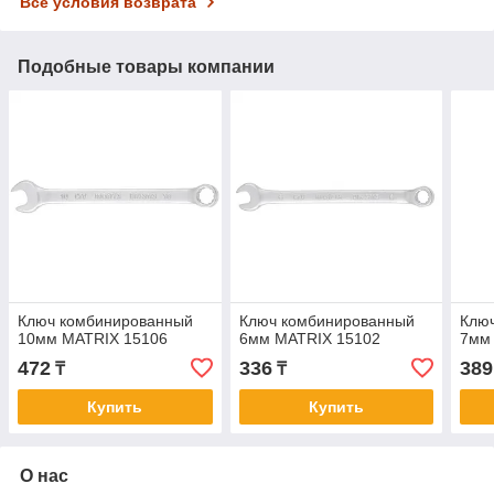
Все условия возврата
Подобные товары компании
Ключ комбинированный
Ключ комбинированный
Клю
10мм MATRIX 15106
6мм MATRIX 15102
7мм
472
336
389
₸
₸
Купить
Купить
О нас