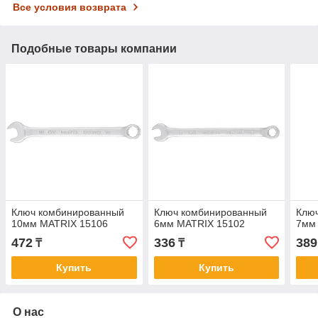
Все условия возврата
Подобные товары компании
Ключ комбинированный
Ключ комбинированный
Клю
10мм MATRIX 15106
6мм MATRIX 15102
7мм
472
336
389
₸
₸
Купить
Купить
О нас