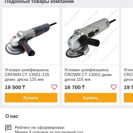
Подобные товары компании
Угловая шлифмашина
Угловая шлифмашина
Угл
CROWN CT 13501-125
CROWN CT 13003 диам.
CRO
диам. диска 125 мм
диска 115 мм
диск
19 500
16 700
19 
₸
₸
Купить
Купить
О нас
Рейтинг не сформирован
Менее 5 отзывов за последний год