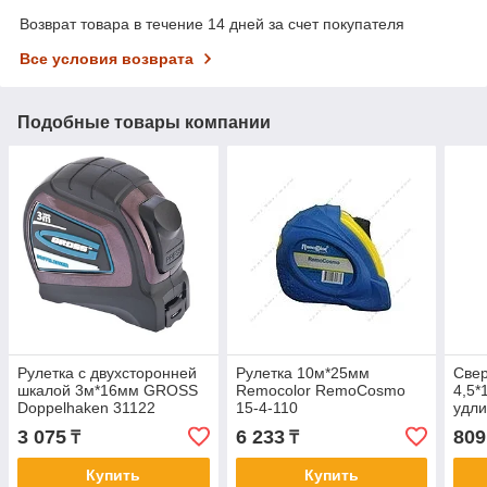
Возврат товара в течение 14 дней за счет покупателя
Все условия возврата
Подобные товары компании
Рулетка с двухсторонней
Рулетка 10м*25мм
Свер
шкалой 3м*16мм GROSS
Remocolor RemoCosmo
4,5
Doppelhaken 31122
15-4-110
удл
35-5
3 075
6 233
809
₸
₸
Купить
Купить