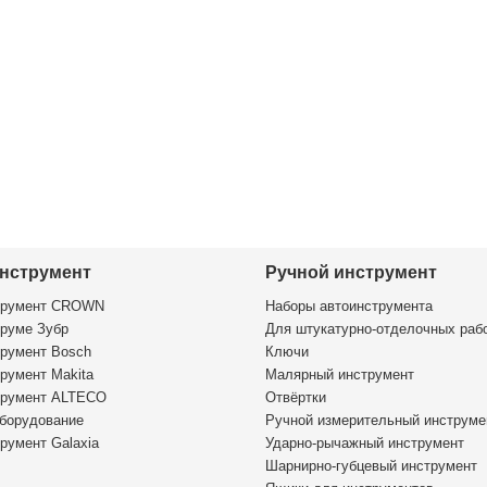
нструмент
Ручной инструмент
трумент CROWN
Наборы автоинструмента
руме Зубр
Для штукатурно-отделочных раб
румент Bosch
Ключи
румент Makita
Малярный инструмент
трумент ALTECO
Отвёртки
борудование
Ручной измерительный инструме
румент Galaxia
Ударно-рычажный инструмент
Шарнирно-губцевый инструмент