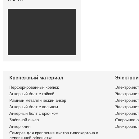
Крепежный материал
Электрои
Перфорированный крепеж
Электроинс
Анкерный болт с гайкой
Электроинст
Рамный металлический анкер
Электроинст
Анкерный болт с кольцом
Электроинст
Анкерный болт с крючком
Электроинс
Забивной анкер
Сварочное о
Анкер клин
Электроинст
Саморез для крепления листов гипсокартона к
деревянной обрешетке