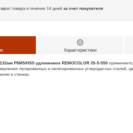
озврат товара в течение 14 дней
за счет покупателя
ие
Характеристики
0*132мм Р6М5/HSS удлиненное REMOCOLOR 35-5-550
применяется
верления легированных и нелегированных углеродистых сталей, цв
нии и станках.