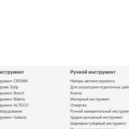
нструмент
Ручной инструмент
трумент CROWN
Наборы автоинструмента
руме Зубр
Для штукатурно-отделочных раб
румент Bosch
Ключи
румент Makita
Малярный инструмент
трумент ALTECO
Отвёртки
борудование
Ручной измерительный инструме
румент Galaxia
Ударно-рычажный инструмент
Шарнирно-губцевый инструмент