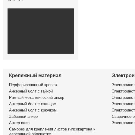
Крепежный материал
Электрои
Перфорированный крепеж
Электроинс
Анкерный болт с гайкой
Электроинст
Рамный металлический анкер
Электроинст
Анкерный болт с кольцом
Электроинст
Анкерный болт с крючком
Электроинс
Забивной анкер
Сварочное о
Анкер клин
Электроинст
Саморез для крепления листов гипсокартона к
деревянной обрешетке