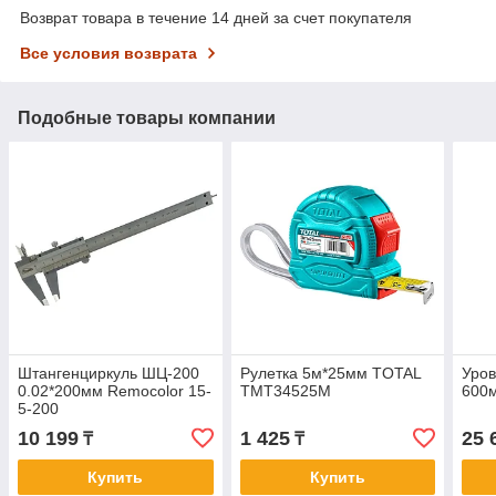
Возврат товара в течение 14 дней за счет покупателя
Все условия возврата
Подобные товары компании
Штангенциркуль ШЦ-200
Рулетка 5м*25мм TOTAL
Уров
0.02*200мм Remocolor 15-
TMT34525M
600
5-200
10 199
1 425
25 
₸
₸
Купить
Купить