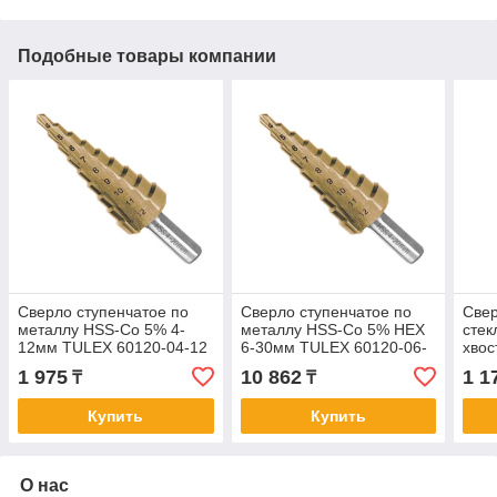
Подобные товары компании
Сверло ступенчатое по
Сверло ступенчатое по
Свер
металлу HSS-Co 5% 4-
металлу HSS-Co 5% HEX
стек
12мм TULEX 60120-04-12
6-30мм TULEX 60120-06-
хвос
30
PRO
1 975
10 862
1 1
₸
₸
Купить
Купить
О нас