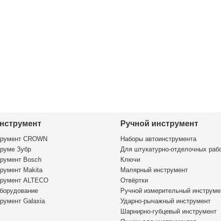
нструмент
Ручной инструмент
трумент CROWN
Наборы автоинструмента
руме Зубр
Для штукатурно-отделочных раб
румент Bosch
Ключи
румент Makita
Малярный инструмент
трумент ALTECO
Отвёртки
борудование
Ручной измерительный инструме
румент Galaxia
Ударно-рычажный инструмент
Шарнирно-губцевый инструмент