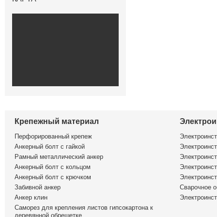
Крепежный материал
Электрои
Перфорированный крепеж
Электроинс
Анкерный болт с гайкой
Электроинст
Рамный металлический анкер
Электроинст
Анкерный болт с кольцом
Электроинст
Анкерный болт с крючком
Электроинс
Забивной анкер
Сварочное о
Анкер клин
Электроинст
Саморез для крепления листов гипсокартона к
деревянной обрешетке