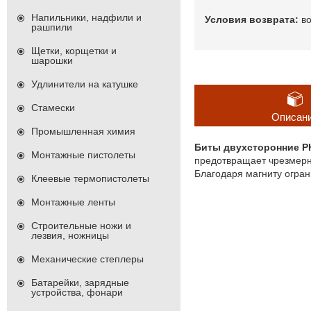
Напильники, надфили и
в
рашпили
Щетки, корщетки и
шарошки
Удлинители на катушке
Стамески
Описан
Промышленная химия
Биты двухсторонние P
Монтажные пистолеты
предотвращает чрезмерно
Благодаря магниту огран
Клеевые термопистолеты
Монтажные ленты
Строительные ножи и
лезвия, ножницы
Механические степлеры
Батарейки, зарядные
устройства, фонари