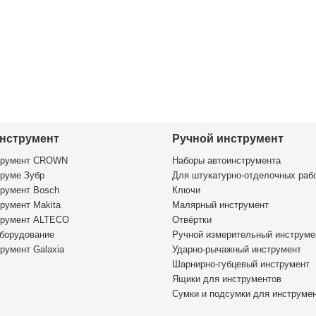
нструмент
Ручной инструмент
трумент CROWN
Наборы автоинструмента
руме Зубр
Для штукатурно-отделочных раб
румент Bosch
Ключи
румент Makita
Малярный инструмент
трумент ALTECO
Отвёртки
борудование
Ручной измерительный инструме
румент Galaxia
Ударно-рычажный инструмент
Шарнирно-губцевый инструмент
Ящики для инструментов
Сумки и подсумки для инструме