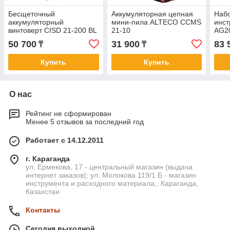
Бесщеточный
Аккумуляторная цепная
Набо
аккумуляторный
мини-пила ALTECO CCMS
инст
винтоверт CISD 21-200 BL
21-10
AG20
ALTECO
Li+R
50 700
31 900
83 
₸
₸
Купить
Купить
О нас
Рейтинг не сформирован
Менее 5 отзывов за последний год
Работает с 14.12.2011
г. Караганда
ул. Ермекова, 17 - центральный магазин (выдача
интернет заказов); ул. Молокова 119/1 Б - магазин
инструмента и расходного материала;, Караганда,
Казахстан
Контакты
Сегодня выходной