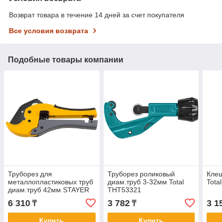
Возврат товара в течение 14 дней за счет покупателя
Все условия возврата
Подобные товары компании
Труборез для
Труборез роликовый
Клещ
металлопластиковых труб
диам.труб 3-32мм Total
Tota
диам.труб 42мм STAYER
THT53321
PROFI 23375-42
6 310
3 782
3 1
₸
₸
Купить
Купить