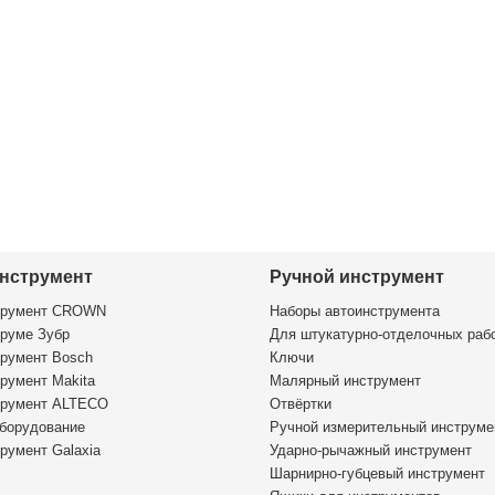
нструмент
Ручной инструмент
трумент CROWN
Наборы автоинструмента
руме Зубр
Для штукатурно-отделочных раб
румент Bosch
Ключи
румент Makita
Малярный инструмент
трумент ALTECO
Отвёртки
борудование
Ручной измерительный инструме
румент Galaxia
Ударно-рычажный инструмент
Шарнирно-губцевый инструмент