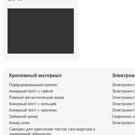
Крепежный материал
Электрои
Перфорированный крепеж
Электроинс
Анкерный болт с гайкой
Электроинст
Рамный металлический анкер
Электроинст
Анкерный болт с кольцом
Электроинст
Анкерный болт с крючком
Электроинс
Забивной анкер
Сварочное о
Анкер клин
Электроинст
Саморез для крепления листов гипсокартона к
деревянной обрешетке