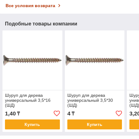
Все условия возврата
Подобные товары компании
Шуруп для дерева
Шуруп для дерева
Шуру
универсальный 3,5*16
универсальный 3,5*30
унив
(ШД)
(ШД)
(ШД
1,40
4
3,2
₸
₸
Купить
Купить