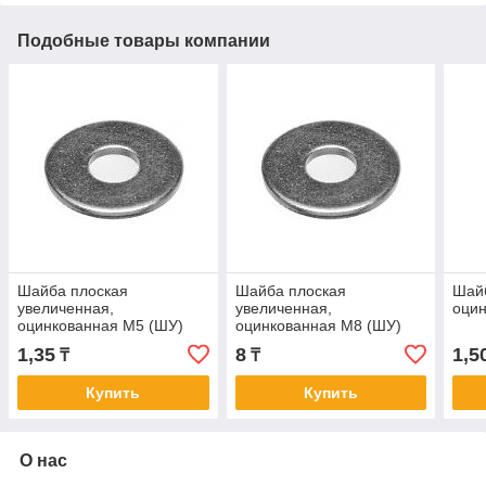
Подобные товары компании
Шайба плоская
Шайба плоская
Шайб
увеличенная,
увеличенная,
оци
оцинкованная М5 (ШУ)
оцинкованная М8 (ШУ)
1,35
8
1,5
₸
₸
Купить
Купить
О нас